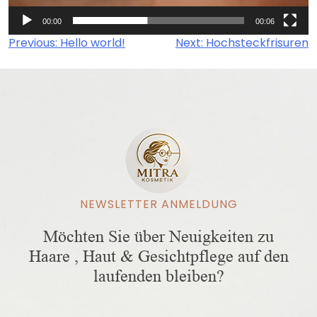
00:00
00:06
Beitragsnavigation
Previous:
Hello world!
Next:
Hochsteckfrisuren
NEWSLETTER ANMELDUNG
Möchten Sie über Neuigkeiten zu
Haare , Haut & Gesichtpflege auf den
laufenden bleiben?